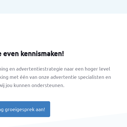
Warm leads op in
van
overzichtelijke
automatiseringen.
e even kennismaken!
ng en advertentiestrategie naar een hoger level
king met één van onze advertentie specialisten en
wij jou kunnen ondersteunen.
ag groeigesprek aan!