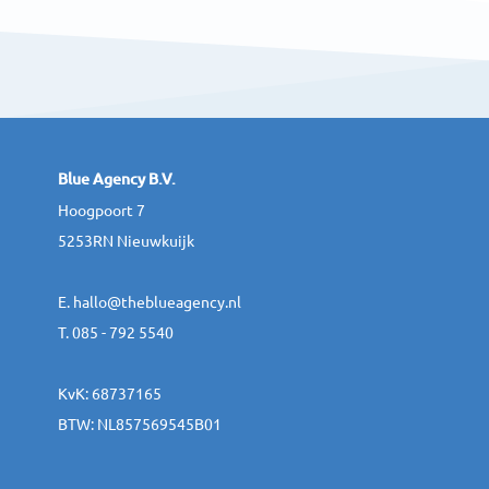
Blue Agency B.V.
Hoogpoort 7
5253RN Nieuwkuijk
E.
hallo@theblueagency.nl
T. 085 - 792 5540
KvK: 68737165
BTW: NL857569545B01