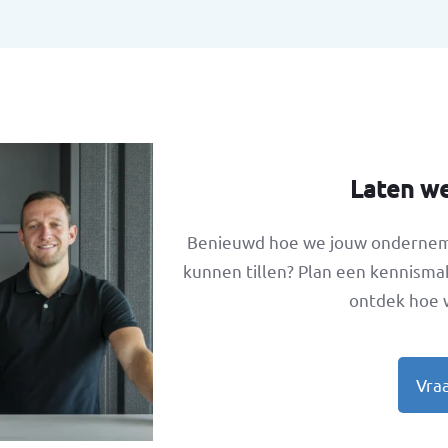
Segmenteer je
doelgroepen op basis 
gedrag.
Laten w
Benieuwd hoe we jouw ondernemi
kunnen tillen? Plan een kennisma
ontdek hoe 
Vra