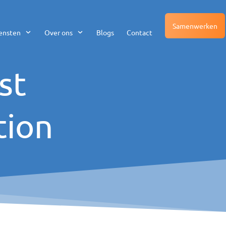
Samenwerken
ensten
Over ons
Blogs
Contact
st
tion