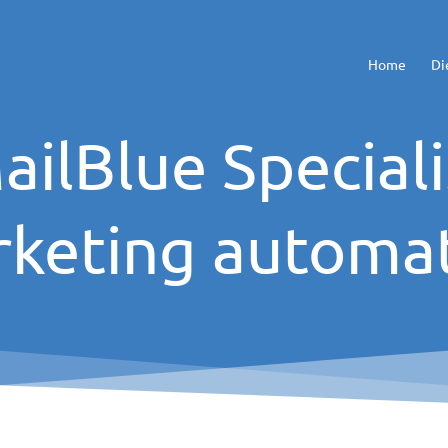
Home
Di
ailBlue Speciali
keting automa