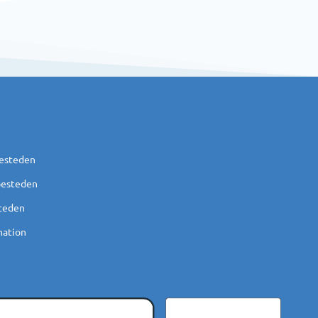
besteden
besteden
steden
mation