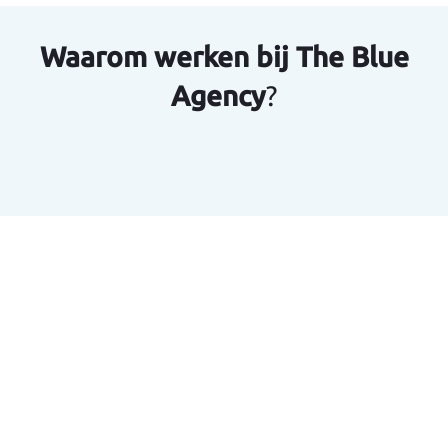
Waarom werken bij The Blue
Agency
?
oeiend en
Jouw ontwikkeling
 team.
staat centraal!